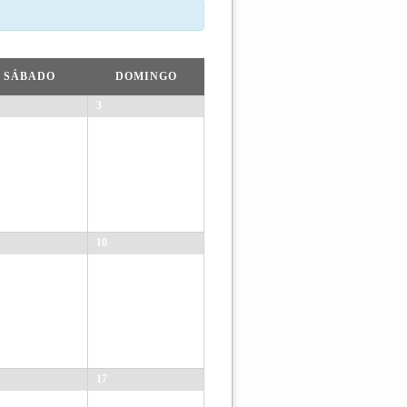
SÁBADO
DOMINGO
3
10
17