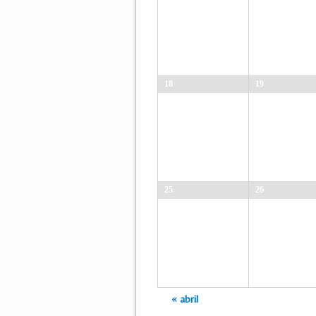
18
19
25
26
Navegación
«
abril
en