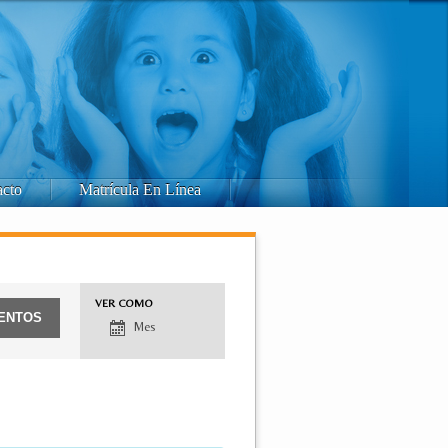
acto
Matrícula En Línea
Navegación
VER COMO
entre
Mes
vistas
de
Eventos