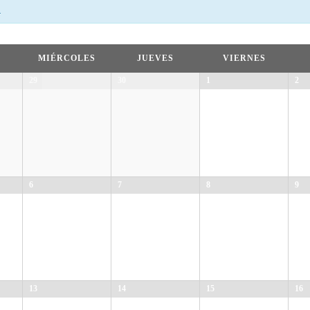
.
MIÉRCOLES
JUEVES
VIERNES
29
30
1
2
6
7
8
9
13
14
15
16