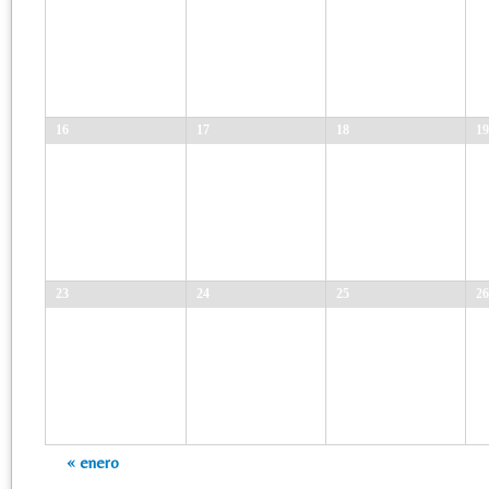
16
17
18
19
23
24
25
26
Navegación
«
enero
en